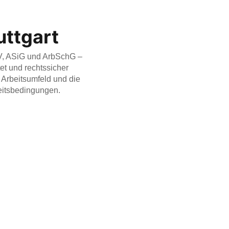
uttgart
V, ASiG und ArbSchG –
tet und rechtssicher
 Arbeitsumfeld und die
eitsbedingungen.