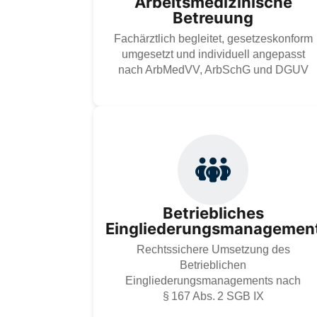
Arbeitsmedizinische
Eignungsuntersuchung und nachhaltigen
Betreuung
Gesundheitsschutz.
Fachärztlich begleitet, gesetzeskonform
Zur Dienstleistung
umgesetzt und individuell angepasst
nach ArbMedVV, ArbSchG und DGUV
Wir unterstützen Unternehmen bei der
rechtssicheren Umsetzung des Betrieblichen
Eingliederungsmanagements nach § 167
Abs. 2 SGB IX – strukturiert, vertraulich und
Betriebliches
passgenau auf die Situation der betroffenen
Eingliederungsmanagemen
Mitarbeiter abgestimmt.
Rechtssichere Umsetzung des
Zur Dienstleistung
Betrieblichen
Eingliederungsmanagements nach
§ 167 Abs. 2 SGB IX