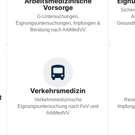
Arbeitsmedizinische
Eign
Mitarbeitenden abgestimmt.
Vorsorge
Sicher
Zur Dienstleistung
G-Untersuchungen,
A
Eignungsuntersuchungen, Impfungen &
Gesundh
Beratung nach ArbMedVV
Wir b
Verkehrsmedizinische
Impfun
Eignungsuntersuchung nach FeV –
gemäß 
rechtssicher, vertraulich und
rec
Verkehrsmedizin
arbeitsmedizinisch fundiert zur Absicherung
Gesund
t
der Fahrtauglichkeit.
damit
Verkehrsmedizinische
Reis
Eignungsuntersuchung nach FeV und
Impfun
Zur Dienstleistung
ArbMedVV