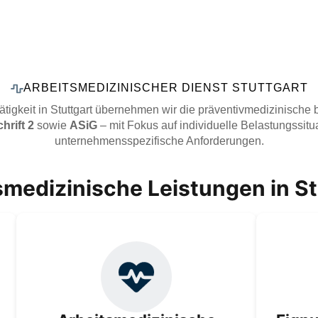
ARBEITSMEDIZINISCHER DIENST STUTTGART
tigkeit in Stuttgart übernehmen wir die präventivmedizinische
rift 2
sowie
ASiG
– mit Fokus auf individuelle Belastungssit
unternehmensspezifische Anforderungen.
smedizinische Leistungen in St
Gesetzeskonforme arbeitsmedizinische
Unsere
Vorsorge nach ArbMedVV: ehemalige G-
gesundh
Untersuchungen, Impfungen & Beratung
si
durch den Betriebsarzt – passgenau auf Ihre