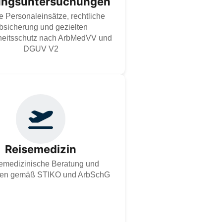
ungsuntersuchungen
Gesundheitsschutz.
e Personaleinsätze, rechtliche
Zur Dienstleistung
bsicherung und gezielten
eitsschutz nach ArbMedVV und
DGUV V2
ieten reisemedizinische Beratung und
gen gemäß ArbMedVV und Impfungen
STIKO und – individuell abgestimmt,
htssicher dokumentiert und auf alle
Reisemedizin
heitsrisiken im Ausland vorbereitet,
 Ihre Mitarbeiter weltweit gesund im
emedizinische Beratung und
Einsatz bleiben.
gen gemäß STIKO und ArbSchG
Zur Dienstleistung