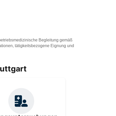
 betriebsmedizinische Begleitung gemäß
uationen, tätigkeitsbezogene Eignung und
uttgart
 Eignungsuntersuchungen prüfen die
eitliche Eignung Ihrer Mitarbeiter – für
chere Personaleinsätze, rechtliche
Absicherung und gezielten