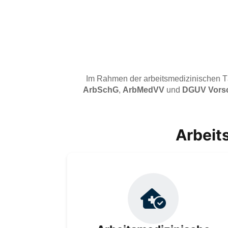
Im Rahmen der arbeitsmedizinischen Tä
ArbSchG
,
ArbMedVV
und
DGUV Vorsch
Arbeit
Arbeitsmedizinische Betreuung nach
ArbMedVV, ArbSchG und DGUV V2–
betriebsärztlich begleitet, gesetzeskonform
umgesetzt und individuell angepasst für
gesunde Arbeitsbedingungen, Vorsorge,