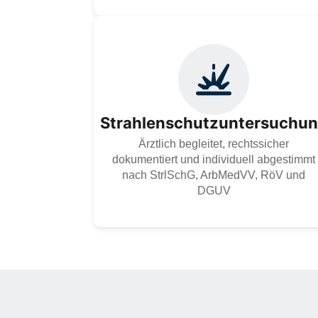
Wir bieten Ihnen betriebsärztliche
Strahlenschutzuntersuchungen, um die
gesundheitliche Eignung Ihrer Mitarbeiter im
Umgang mit ionisierender Strahlung
Strahlenschutzuntersuchu
sicherzustellen und gesetzliche Vorgaben zu
erfüllen.
Ärztlich begleitet, rechtssicher
dokumentiert und individuell abgestimmt
Zur Dienstleistung
nach StrlSchG, ArbMedVV, RöV und
DGUV